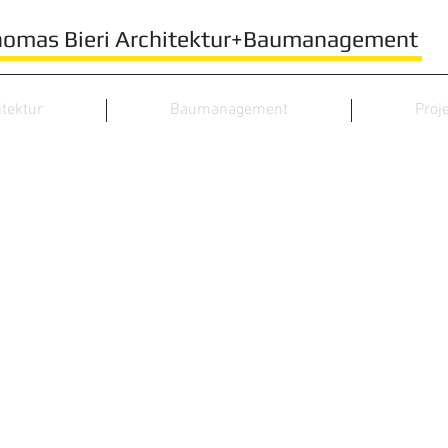
homas Bieri Architektur+Baumanagement
itektur
Baumanagement
Proj
Kontakt